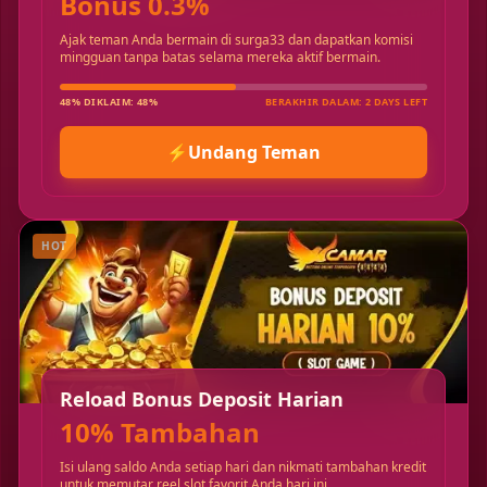
Bonus 0.3%
Ajak teman Anda bermain di surga33 dan dapatkan komisi
mingguan tanpa batas selama mereka aktif bermain.
48% DIKLAIM: 48%
BERAKHIR DALAM: 2 DAYS LEFT
⚡
Undang Teman
HOT
Reload Bonus Deposit Harian
10% Tambahan
Isi ulang saldo Anda setiap hari dan nikmati tambahan kredit
untuk memutar reel slot favorit Anda hari ini.