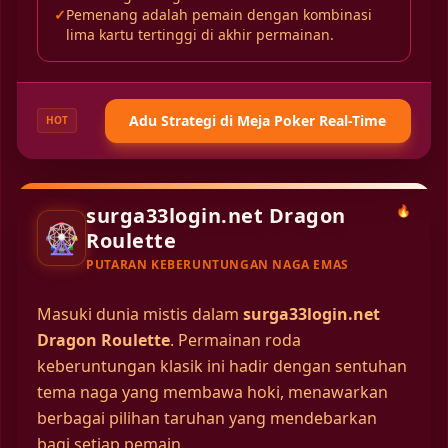
Pemenang adalah pemain dengan kombinasi
lima kartu tertinggi di akhir permainan.
Adu Strategi di Meja Poker Real-Time
HOT
surga33login.net Dragon
🔥
🎡
Roulette
PUTARAN KEBERUNTUNGAN NAGA EMAS
Masuki dunia mistis dalam
surga33login.net
Dragon Roulette
. Permainan roda
keberuntungan klasik ini hadir dengan sentuhan
tema naga yang membawa hoki, menawarkan
berbagai pilihan taruhan yang mendebarkan
bagi setiap pemain.