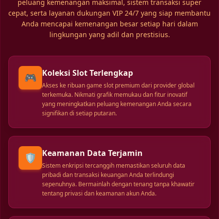
peluang kemenangan maksimal, sistem transaksi super
Far** menarik 100,000 IDR
cepat, serta layanan dukungan VIP 24/7 yang siap membantu
Ani** menang 900,000 IDR
Anda mencapai kemenangan besar setiap hari dalam
Ari** menerima bonus 200,000 IDR
lingkungan yang adil dan prestisius.
Jas** menarik 5,000,000 IDR
Tri** menang 300,000 IDR
Wah** menarik 700,000 IDR
Koleksi Slot Terlengkap
🎮
Nur** menang 1,100,000 IDR
Akses ke ribuan game slot premium dari provider global
Eko** menerima bonus 50,000 IDR
terkemuka. Nikmati grafik memukau dan fitur inovatif
Sut** menarik 2,000,000 IDR
yang meningkatkan peluang kemenangan Anda secara
signifikan di setiap putaran.
Adi** menang 850,000 IDR
Put** menarik 150,000 IDR
Riz** menang 4,500,000 IDR
Den** menerima bonus 100,000 IDR
Keamanan Data Terjamin
🛡️
Fit** menarik 600,000 IDR
Sistem enkripsi tercanggih memastikan seluruh data
Gus** menang 1,300,000 IDR
pribadi dan transaksi keuangan Anda terlindungi
sepenuhnya. Bermainlah dengan tenang tanpa khawatir
Haf** menarik 900,000 IDR
tentang privasi dan keamanan akun Anda.
Ika** menang 200,000 IDR
Jul** menerima bonus 30,000 IDR