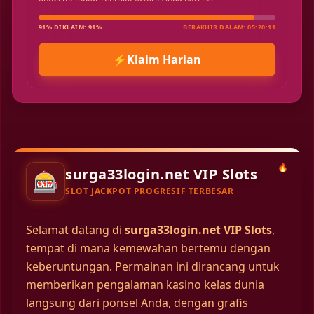
91% DIKLAIM: 91%
BERAKHIR DALAM: 05:20:11
⚡
Klaim Harian
🔥
surga33login.net VIP Slots
🎰
SLOT JACKPOT PROGRESIF TERBESAR
Selamat datang di
surga33login.net VIP Slots
,
tempat di mana kemewahan bertemu dengan
keberuntungan. Permainan ini dirancang untuk
memberikan pengalaman kasino kelas dunia
langsung dari ponsel Anda, dengan grafis