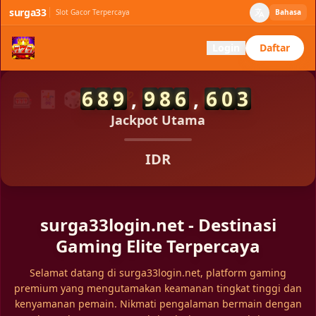
Bud** menarik 500,000 IDR
surga33
Slot Gacor Terpercaya
Bahasa
Ani** menang 1,200,000 IDR
Sut** menerima bonus 50,000 IDR
Login
Daftar
Rid** menang 2,500,000 IDR
Eka** menarik 300,000 IDR
Menang Besar di
Nur** menang 750,000 IDR
6
8
9
,
9
4
4
,
8
3
6
🎰 🃏 🎲 💰 🏆
surga33 slot
Adi** menerima bonus 100,000 IDR
💰
Bud** menarik 500,000 IDR
Jackpot Utama
Put** menarik 1,000,000 IDR
Bam** menang 4,000,000 IDR
IDR
Dew** menarik 200,000 IDR
Sri** menang 150,000 IDR
Heri** menarik 800,000 IDR
Ind** menerima bonus 25,000 IDR
surga33login.net - Destinasi
Siti** menang 3,200,000 IDR
Gaming Elite Terpercaya
Agu** menarik 1,500,000 IDR
Dan** menang 600,000 IDR
Selamat datang di surga33login.net, platform gaming
Riz** menerima bonus 75,000 IDR
premium yang mengutamakan keamanan tingkat tinggi dan
Luk** menarik 400,000 IDR
kenyamanan pemain. Nikmati pengalaman bermain dengan
Yul** menang 2,100,000 IDR