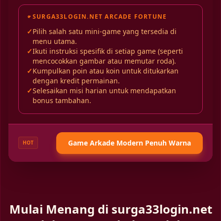
SURGA33LOGIN.NET ARCADE FORTUNE
Pilih salah satu mini-game yang tersedia di
menu utama.
Ikuti instruksi spesifik di setiap game (seperti
mencocokkan gambar atau memutar roda).
Kumpulkan poin atau koin untuk ditukarkan
dengan kredit permainan.
Selesaikan misi harian untuk mendapatkan
bonus tambahan.
Game Arkade Modern Penuh Warna
HOT
Mulai Menang di surga33login.net