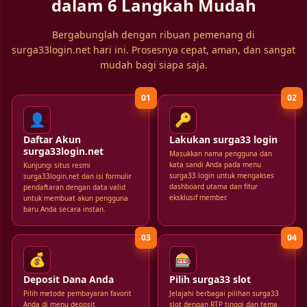
dalam 6 Langkah Mudah
Bergabunglah dengan ribuan pemenang di
surga33login.net hari ini. Prosesnya cepat, aman, dan sangat
mudah bagi siapa saja.
01
02
👤
🔑
Daftar Akun
Lakukan surga33 login
surga33login.net
Masukkan nama pengguna dan
kata sandi Anda pada menu
Kunjungi situs resmi
surga33 login untuk mengakses
surga33login.net dan isi formulir
dashboard utama dan fitur
pendaftaran dengan data valid
eksklusif member.
untuk membuat akun pengguna
baru Anda secara instan.
03
04
💰
🎰
Deposit Dana Anda
Pilih surga33 slot
Pilih metode pembayaran favorit
Jelajahi berbagai pilihan surga33
Anda di menu deposit
slot dengan RTP tinggi dan tema