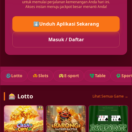
untuk memulai perjalanan kemenangan Anda hari ini.
Akses instan menuju jackpot besar menanti Anda!
⬇️
Unduh Aplikasi Sekarang
Masuk / Daftar
Lotto
Slots
E-sport
Table
Spor
🎰 Lotto
Lihat Semua Game →