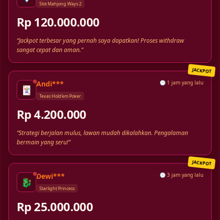
Slot Mahjong Ways 2
Rp 120.000.000
“Jackpot terbesar yang pernah saya dapatkan! Proses withdraw
sangat cepat dan aman.”
JACKPOT
Andi***
🕒 1 jam yang lalu
🃏
Texas Hold'em Poker
Rp 4.200.000
“Strategi berjalan mulus, lawan mudah dikalahkan. Pengalaman
bermain yang seru!”
JACKPOT
Dewi***
🕒 3 jam yang lalu
🐉
Starlight Princess
Rp 25.000.000