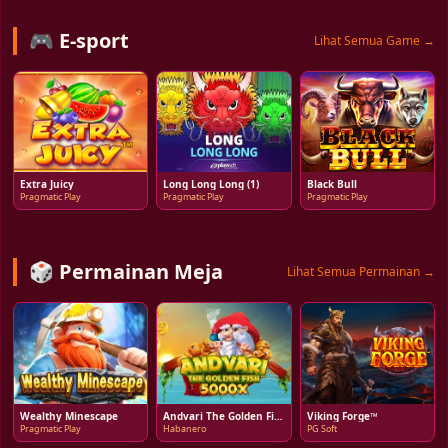
🎮 E-sport
Lihat Semua Game →
Extra Juicy
Long Long Long (1)
Black Bull
Pragmatic Play
Pragmatic Play
Pragmatic Play
🎲 Permainan Meja
Lihat Semua Permainan →
Wealthy Minescape
Andvari The Golden Fish
Viking Forge™
Pragmatic Play
Habanero
PG Soft