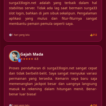
surga33login.net adalah yang terbaik dalam hal
stabilitas server. Tidak ada lag saat bermain surga33
slot login, bahkan di jam sibuk sekalipun. Pengalaman
aplikasi yang mulus dan fitur-fiturnya sangat
membantu pemain pemula seperti saya.
🕒
1 hari yang lalu
👍
312
Gajah Mada
★★★★★
4.8
✓
Proses pendaftaran di surga33login.net sangat cepat
dan tidak berbelit-belit. Saya sangat menyukai variasi
permainan yang tersedia. Kemarin saya baru saja
memenangkan jackpot besar dan uangnya langsung
masuk ke rekening dalam hitungan menit. Benar-
benar luar biasa!
🕒
3 jam yang lalu
👍
156