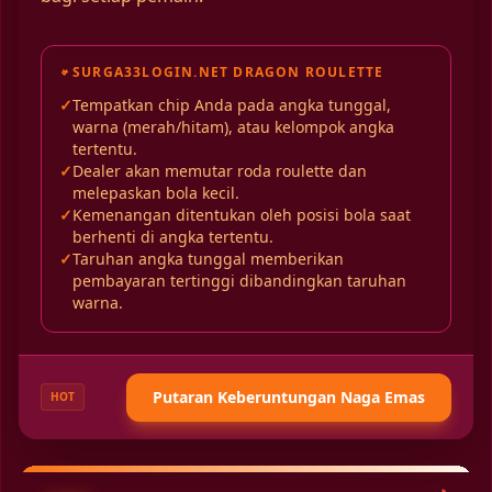
SURGA33LOGIN.NET DRAGON ROULETTE
Tempatkan chip Anda pada angka tunggal,
warna (merah/hitam), atau kelompok angka
tertentu.
Dealer akan memutar roda roulette dan
melepaskan bola kecil.
Kemenangan ditentukan oleh posisi bola saat
berhenti di angka tertentu.
Taruhan angka tunggal memberikan
pembayaran tertinggi dibandingkan taruhan
warna.
Putaran Keberuntungan Naga Emas
HOT