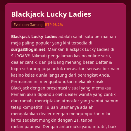
▶
Blackjack Lucky Ladies
Evolution Gaming
RTP 98.2%
Blackjack Lucky Ladies
adalah salah satu permainan
meja paling populer yang kini tersedia di
surga33login.net
. Mainkan Blackjack Lucky Ladies di
SURGA33! Nikmati pengalaman kasino online seru,
dealer cantik, dan peluang menang besar. Daftar &
login sekarang juga untuk merasakan sensasi bermain
kasino kelas dunia langsung dari perangkat Anda.
Permainan ini menggabungkan mekanik klasik
Blackjack dengan presentasi visual yang memukau.
Pemain akan dipandu oleh dealer wanita yang cantik
dan ramah, menciptakan atmosfer yang santai namun
tetap kompetitif. Tujuan utamanya adalah
mengalahkan dealer dengan mengumpulkan nilai
kartu sedekat mungkin dengan 21, tanpa
melampauinya. Dengan antarmuka yang intuitif, baik