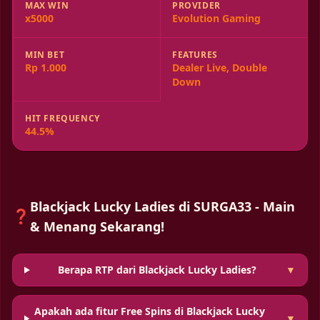
MAX WIN
PROVIDER
x5000
Evolution Gaming
MIN BET
FEATURES
Rp 1.000
Dealer Live, Double
Down
HIT FREQUENCY
44.5%
Blackjack Lucky Ladies di SURGA33 - Main
❓
& Menang Sekarang!
Berapa RTP dari Blackjack Lucky Ladies?
▼
Apakah ada fitur Free Spins di Blackjack Lucky
▼