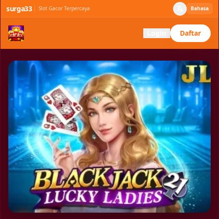
surga33
Slot Gacor Terpercaya
Bahasa
Login
Daftar