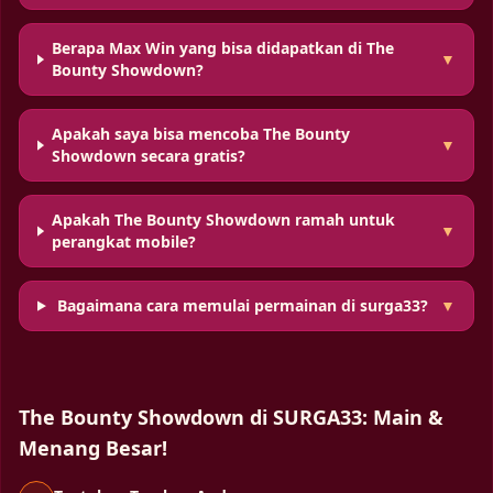
Berapa Max Win yang bisa didapatkan di The
▼
Bounty Showdown?
Apakah saya bisa mencoba The Bounty
▼
Showdown secara gratis?
Apakah The Bounty Showdown ramah untuk
▼
perangkat mobile?
Bagaimana cara memulai permainan di surga33?
▼
The Bounty Showdown di SURGA33: Main &
Menang Besar!