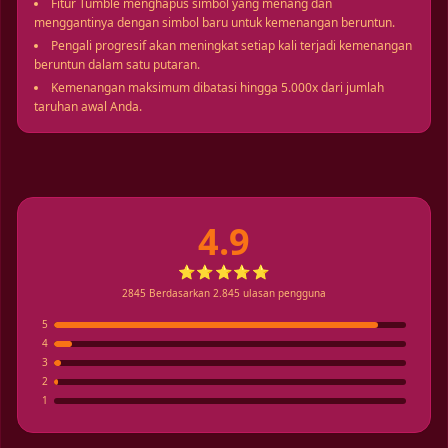
Fitur Tumble menghapus simbol yang menang dan
menggantinya dengan simbol baru untuk kemenangan beruntun.
Pengali progresif akan meningkat setiap kali terjadi kemenangan
beruntun dalam satu putaran.
Kemenangan maksimum dibatasi hingga 5.000x dari jumlah
taruhan awal Anda.
4.9
⭐⭐⭐⭐⭐
2845 Berdasarkan 2.845 ulasan pengguna
5
4
3
2
1